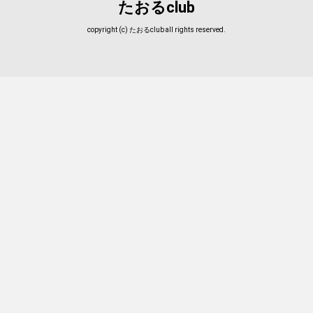
たおるclub
copyright (c) たおるclub all rights reserved.